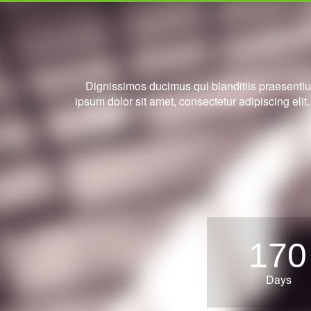
Dignissimos ducimus qui blanditiis praesentiu
ipsum dolor sit amet, consectetur adipiscing el
170
Days