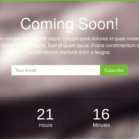
Coming Soon!
m voluptatum deleniti atque corrupti quos dolores et quas moles
it. Ut non libero magna. Sed et quam lacus. Fusce condimentum e
condimentum eleifend enim a feugiat.
Subscribe
21
16
Hours
Minutes