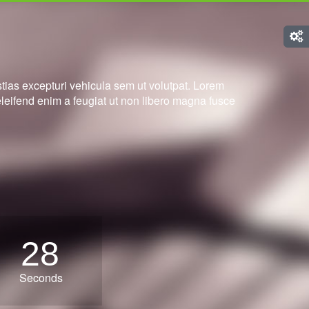
tias excepturi vehicula sem ut volutpat. Lorem
leifend enim a feugiat ut non libero magna fusce
27
Seconds