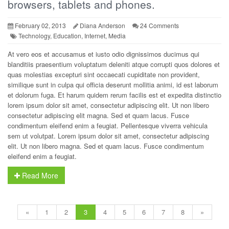
browsers, tablets and phones.
February 02, 2013
Diana Anderson
24 Comments
Technology, Education, Internet, Media
At vero eos et accusamus et iusto odio dignissimos ducimus qui
blanditiis praesentium voluptatum deleniti atque corrupti quos dolores et
quas molestias excepturi sint occaecati cupiditate non provident,
similique sunt in culpa qui officia deserunt mollitia animi, id est laborum
et dolorum fuga. Et harum quidem rerum facilis est et expedita distinctio
lorem ipsum dolor sit amet, consectetur adipiscing elit. Ut non libero
consectetur adipiscing elit magna. Sed et quam lacus. Fusce
condimentum eleifend enim a feugiat. Pellentesque viverra vehicula
sem ut volutpat. Lorem ipsum dolor sit amet, consectetur adipiscing
elit. Ut non libero magna. Sed et quam lacus. Fusce condimentum
eleifend enim a feugiat.
Read More
«
1
2
3
4
5
6
7
8
»