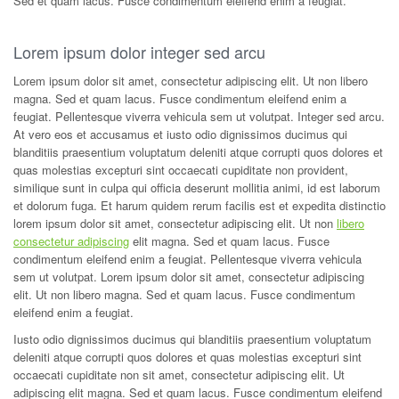
Sed et quam lacus. Fusce condimentum eleifend enim a feugiat.
Lorem ipsum dolor integer sed arcu
Lorem ipsum dolor sit amet, consectetur adipiscing elit. Ut non libero
magna. Sed et quam lacus. Fusce condimentum eleifend enim a
feugiat. Pellentesque viverra vehicula sem ut volutpat. Integer sed arcu.
At vero eos et accusamus et iusto odio dignissimos ducimus qui
blanditiis praesentium voluptatum deleniti atque corrupti quos dolores et
quas molestias excepturi sint occaecati cupiditate non provident,
similique sunt in culpa qui officia deserunt mollitia animi, id est laborum
et dolorum fuga. Et harum quidem rerum facilis est et expedita distinctio
lorem ipsum dolor sit amet, consectetur adipiscing elit. Ut non
libero
consectetur adipiscing
elit magna. Sed et quam lacus. Fusce
condimentum eleifend enim a feugiat. Pellentesque viverra vehicula
sem ut volutpat. Lorem ipsum dolor sit amet, consectetur adipiscing
elit. Ut non libero magna. Sed et quam lacus. Fusce condimentum
eleifend enim a feugiat.
Iusto odio dignissimos ducimus qui blanditiis praesentium voluptatum
deleniti atque corrupti quos dolores et quas molestias excepturi sint
occaecati cupiditate non sit amet, consectetur adipiscing elit. Ut
adipiscing elit magna. Sed et quam lacus. Fusce condimentum eleifend