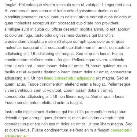
feugiat. Pellentesque viverra vehicula sem ut volutpat. Integer sed arcu.
At vero eos et accusamus et iusto odio dignissimos ducimus qui
blanditiis praesentium voluptatum deleniti atque corrupti quos dolores et
quas molestias excepturi sint occaecati cupiditate non provident,
similique sunt in culpa qui officia deserunt mollitia animi, id est laborum
et dolorum fuga. Iusto odio dignissimos ducimus qui blanditiis
praesentium voluptatum deleniti atque corrupti quos dolores et quas
molestias excepturi sint occaecati cupiditate non sit amet, consectetur
adipiscing elit. Ut adipiscing elit magna. Sed et quam lacus. Fusce
condimentum eleifend enim a feugiat. Pellentesque viverra vehicula
sem ut volutpat. Lorem ipsum dolor sit amet. Et harum quidem rerum
facilis est et expedita distinctio lorem ipsum dolor sit amet, consectetur
adipiscing elit. Ut non
libero consectetur adipiscing
elit magna. Sed et
quam lacus. Fusce condimentum eleifend enim a feugiat. Pellentesque
viverra vehicula sem ut volutpat. Lorem ipsum dolor sit amet,
consectetur adipiscing elit. Ut non libero magna. Sed et quam lacus.
Fusce condimentum eleifend enim a feugiat.
Iusto odio dignissimos ducimus qui blanditiis praesentium voluptatum
deleniti atque corrupti quos dolores et quas molestias excepturi sint
occaecati cupiditate non ipsum dolor sit amet. Ut non libero magna. Sed
et quam lacus. Fusce condimentum eleifend enim a feugiat
consectetur
adipiscing elit
.